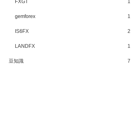
FXGT
1
gemforex
1
IS6FX
2
LANDFX
1
豆知識
7