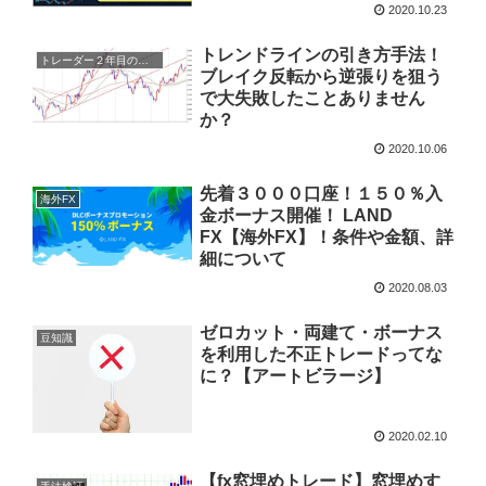
2020.10.23
トレンドラインの引き方手法！
トレーダー２年目の手帳に書いてあることをまとめてみた
ブレイク反転から逆張りを狙う
で大失敗したことありません
か？
2020.10.06
先着３０００口座！１５０％入
海外FX
金ボーナス開催！ LAND
FX【海外FX】！条件や金額、詳
細について
2020.08.03
ゼロカット・両建て・ボーナス
豆知識
を利用した不正トレードってな
に？【アートビラージ】
2020.02.10
【fx窓埋めトレード】窓埋めす