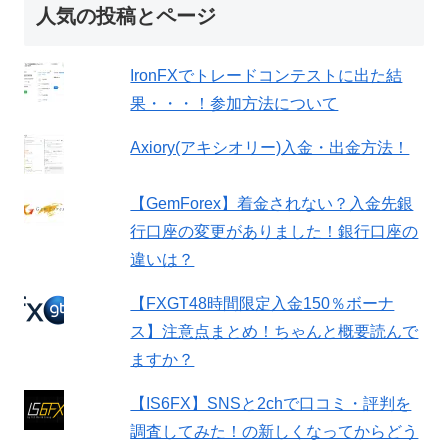
人気の投稿とページ
IronFXでトレードコンテストに出た結
果・・・！参加方法について
Axiory(アキシオリー)入金・出金方法！
【GemForex】着金されない？入金先銀
行口座の変更がありました！銀行口座の
違いは？
【FXGT48時間限定入金150％ボーナ
ス】注意点まとめ！ちゃんと概要読んで
ますか？
【IS6FX】SNSと2chで口コミ・評判を
調査してみた！の新しくなってからどう