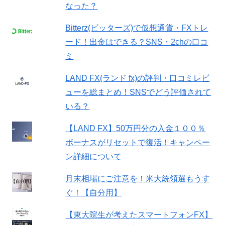
なった？
Bitterz(ビッターズ)で仮想通貨・FXトレ
ード！出金はできる？SNS・2chの口コ
ミ
LAND FX(ランド fx)の評判・口コミレビ
ューを総まとめ！SNSでどう評価されて
いる？
【LAND FX】50万円分の入金１００％
ボーナスがリセットで復活！キャンペー
ン詳細について
月末相場にご注意を！米大統領選もうす
ぐ！【自分用】
【東大院生が考えたスマートフォンFX】