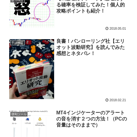
手法検証
る確率を検証してみた！個人的
攻略ポイントも紹介！
2018.05.01
良書！パンローリング社【エリ
手法検証
オット波動研究】を読んでみた
感想とネタバレ！
2018.02.21
MT4インジケーターのアラート
便利ツール
の音を消す２つの方法！（PCの
音量はそのままで）