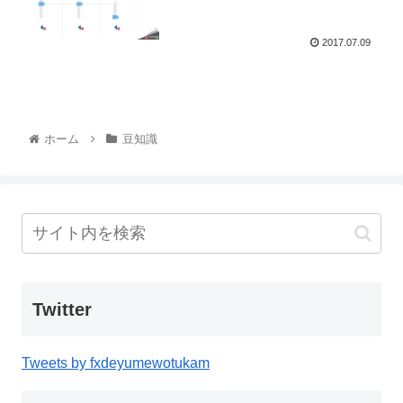
2017.07.09
ホーム
豆知識
Twitter
Tweets by fxdeyumewotukam