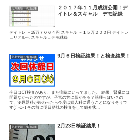
２０１７年１１月成績公開！デ
定期更新！検証結果
イトレ＆スキャル デモ記録
デイトレ ＋19万７０６４円 スキャル －１５万２００円 デイトレ
→リアルへ スキャル→デモ継続
9月６日検証結果！と検査結果！
定期更新！検証結果
今日はCT検査があり、また病院にいってました。 結果、腎臓には
問題なかったのですが、子宮の方に影がある？筋腫っぽい？の
で、泌尿器科が終わったら今度は婦人科に通うことになりそうで
す(;´･ω･) その前に明日膀胱の検査をして紹介状...
2月23日検証結果！
定期更新！検証結果