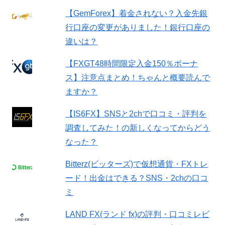
【GemForex】着金されない？入金先銀
行口座の変更がありました！銀行口座の
違いは？
【FXGT48時間限定入金150％ボーナ
ス】注意点まとめ！ちゃんと概要読んで
ますか？
【IS6FX】SNSと2chで口コミ・評判を
調査してみた！の新しくなってからどう
なった？
Bitterz(ビッターズ)で仮想通貨・FXトレ
ード！出金はできる？SNS・2chの口コ
ミ
LAND FX(ランド fx)の評判・口コミレビ