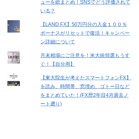
ューを総まとめ！SNSでどう評価されて
いる？
【LAND FX】50万円分の入金１００％
ボーナスがリセットで復活！キャンペー
ン詳細について
月末相場にご注意を！米大統領選もうす
ぐ！【自分用】
【東大院生が考えたスマートフォンFX】
を読み、時間帯、窓埋め、ゴトー日など
をまとめていた！(FX歴2年目4月過去ノ
ート遡り)