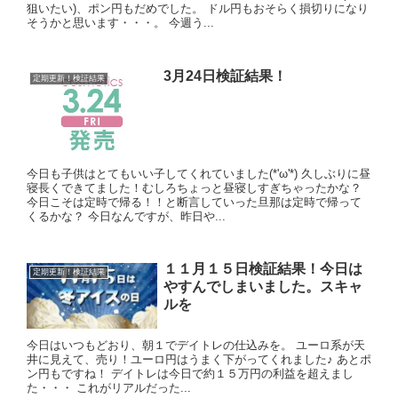
狙いたい)、ポン円もだめでした。 ドル円もおそらく損切りになり
そうかと思います・・・。 今週う...
3月24日検証結果！
定期更新！検証結果
今日も子供はとてもいい子してくれていました(*'ω'*) 久しぶりに昼
寝長くできてました！むしろちょっと昼寝しすぎちゃったかな？
今日こそは定時で帰る！！と断言していった旦那は定時で帰って
くるかな？ 今日なんですが、昨日や...
１１月１５日検証結果！今日は
定期更新！検証結果
やすんでしまいました。スキャ
ルを
今日はいつもどおり、朝１でデイトレの仕込みを。 ユーロ系が天
井に見えて、売り！ユーロ円はうまく下がってくれました♪ あとポ
ン円もですね！ デイトレは今日で約１５万円の利益を超えまし
た・・・ これがリアルだった...