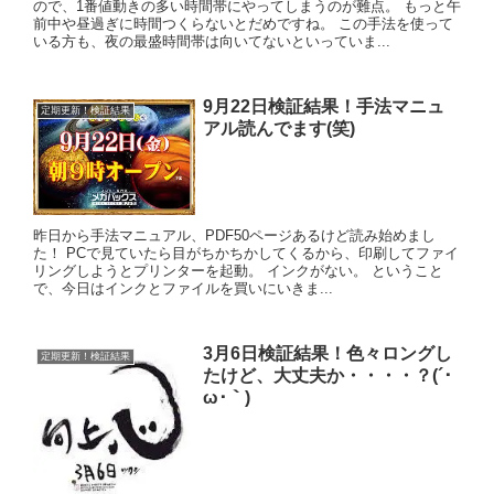
ので、1番値動きの多い時間帯にやってしまうのが難点。 もっと午
前中や昼過ぎに時間つくらないとだめですね。 この手法を使って
いる方も、夜の最盛時間帯は向いてないといっていま...
9月22日検証結果！手法マニュ
定期更新！検証結果
アル読んでます(笑)
昨日から手法マニュアル、PDF50ページあるけど読み始めまし
た！ PCで見ていたら目がちかちかしてくるから、印刷してファイ
リングしようとプリンターを起動。 インクがない。 ということ
で、今日はインクとファイルを買いにいきま...
3月6日検証結果！色々ロングし
定期更新！検証結果
たけど、大丈夫か・・・・？(´･
ω･｀)