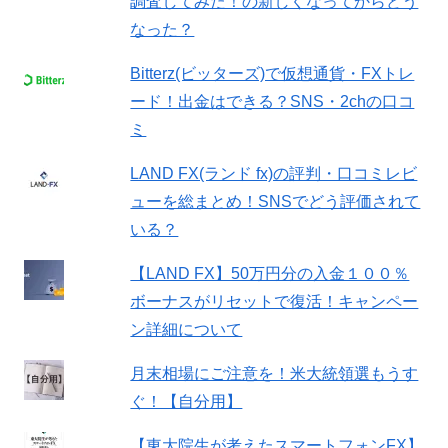
調査してみた！の新しくなってからどう
なった？
Bitterz(ビッターズ)で仮想通貨・FXトレ
ード！出金はできる？SNS・2chの口コ
ミ
LAND FX(ランド fx)の評判・口コミレビ
ューを総まとめ！SNSでどう評価されて
いる？
【LAND FX】50万円分の入金１００％
ボーナスがリセットで復活！キャンペー
ン詳細について
月末相場にご注意を！米大統領選もうす
ぐ！【自分用】
【東大院生が考えたスマートフォンFX】