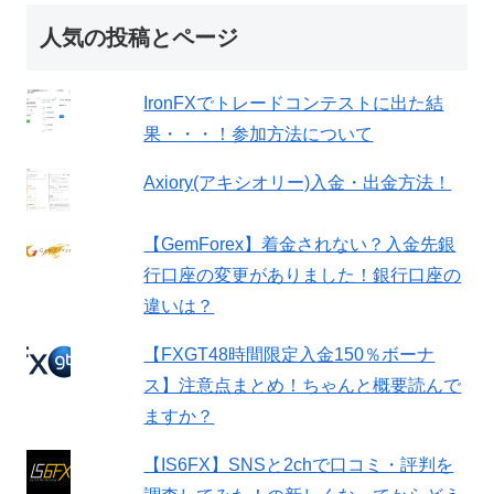
人気の投稿とページ
IronFXでトレードコンテストに出た結
果・・・！参加方法について
Axiory(アキシオリー)入金・出金方法！
【GemForex】着金されない？入金先銀
行口座の変更がありました！銀行口座の
違いは？
【FXGT48時間限定入金150％ボーナ
ス】注意点まとめ！ちゃんと概要読んで
ますか？
【IS6FX】SNSと2chで口コミ・評判を