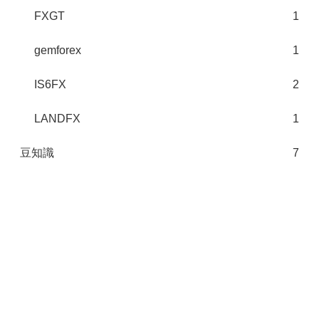
FXGT
1
gemforex
1
IS6FX
2
LANDFX
1
豆知識
7