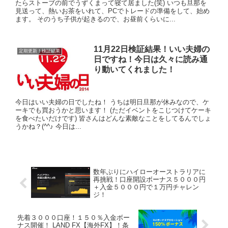
たらストーブの前でうずくまって寝て居ました(笑) いつも旦那を
見送って、熱いお茶をいれて、PCでトレードの準備をして、始め
ます。 そのうち子供が起きるので、お昼前くらいに...
11月22日検証結果！いい夫婦の
定期更新！検証結果
日ですね！今日は久々に読み通
り動いてくれました！
今日はいい夫婦の日でしたね！ うちは明日旦那が休みなので、ケ
ーキでも買おうかと思います！ (ただイベントをこじつけてケーキ
を食べたいだけです) 皆さんはどんな素敵なことをしてるんでしょ
うかね？(^^♪ 今日は...
数年ぶりにハイローオーストラリアに
再挑戦！口座開設ボーナス５０００円
＋入金５０００円で１万円チャレン
ジ！
先着３０００口座！１５０％入金ボー
ナス開催！ LAND FX【海外FX】！条