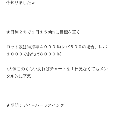
今知りましたｗ
★日利２％で１日１５pipsに目標を置く
ロット数は維持率４０００％(レバ５００の場合、レバ
１０００であれば８０００％)
↑大体このくらいあればチャートを１日見なくてもメン
タル的に平気
★期間：デイ～ハーフスイング