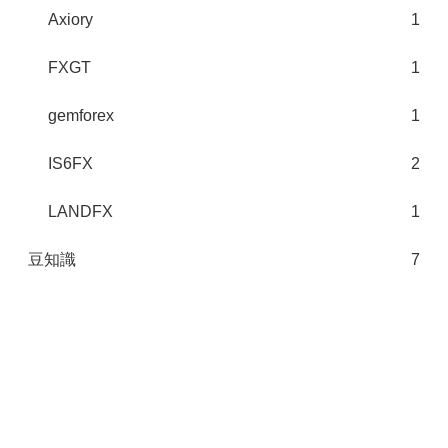
Axiory
1
FXGT
1
gemforex
1
IS6FX
2
LANDFX
1
豆知識
7