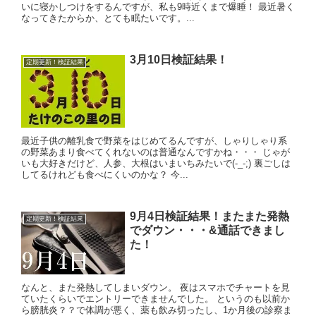
いに寝かしつけをするんですが、私も9時近くまで爆睡！ 最近暑く
なってきたからか、とても眠たいです。...
3月10日検証結果！
定期更新！検証結果
最近子供の離乳食で野菜をはじめてるんですが、しゃりしゃり系
の野菜あまり食べてくれないのは普通なんですかね・・・ じゃが
いも大好きだけど、人参、大根はいまいちみたいで(-_-;) 裏ごしは
してるけれども食べにくいのかな？ 今...
9月4日検証結果！またまた発熱
定期更新！検証結果
でダウン・・・&通話できまし
た！
なんと、また発熱してしまいダウン。 夜はスマホでチャートを見
ていたくらいでエントリーできませんでした。 というのも以前か
ら膀胱炎？？で体調が悪く、薬も飲み切ったし、1か月後の診察ま