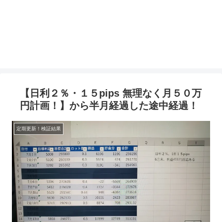
【日利２％・１５pips 無理なく月５０万
円計画！】から半月経過した途中経過！
定期更新！検証結果