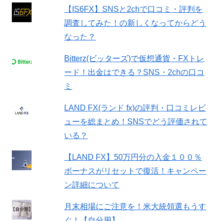
【IS6FX】SNSと2chで口コミ・評判を
調査してみた！の新しくなってからどう
なった？
Bitterz(ビッターズ)で仮想通貨・FXトレ
ード！出金はできる？SNS・2chの口コ
ミ
LAND FX(ランド fx)の評判・口コミレビ
ューを総まとめ！SNSでどう評価されて
いる？
【LAND FX】50万円分の入金１００％
ボーナスがリセットで復活！キャンペー
ン詳細について
月末相場にご注意を！米大統領選もうす
ぐ！【自分用】