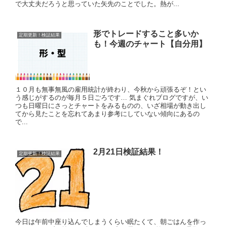
で大丈夫だろうと思っていた矢先のことでした。熱が...
形でトレードすること多いか
定期更新！検証結果
も！今週のチャート【自分用】
１０月も無事無風の雇用統計が終わり、今秋から頑張るぞ！とい
う感じがするのが毎月５日ごろです… 気まぐれブログですが、い
つも日曜日にさっとチャートをみるものの、いざ相場が動き出し
てから見たことを忘れてあまり参考にしていない傾向にあるの
で...
2月21日検証結果！
定期更新！検証結果
今日は午前中座り込んでしまうくらい眠たくて、朝ごはんを作っ