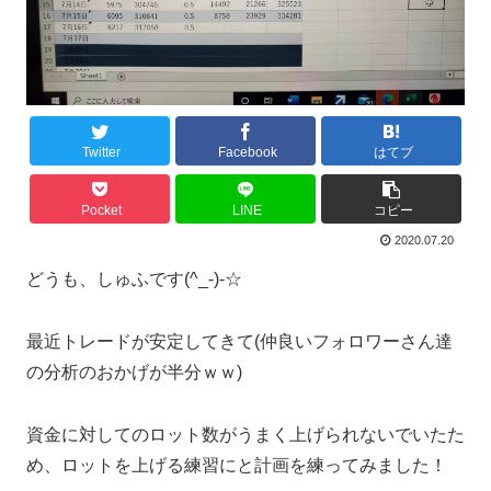
Twitter
Facebook
はてブ
Pocket
LINE
コピー
2020.07.20
どうも、しゅふです(^_-)-☆
最近トレードが安定してきて(仲良いフォロワーさん達
の分析のおかげが半分ｗｗ)
資金に対してのロット数がうまく上げられないでいたた
め、ロットを上げる練習にと計画を練ってみました！