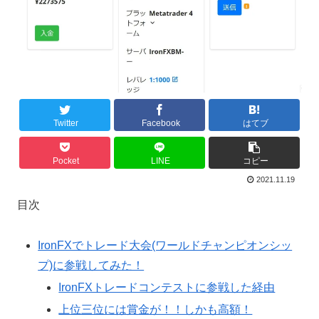
Twitter
Facebook
はてブ
Pocket
LINE
コピー
2021.11.19
目次
IronFXでトレード大会(ワールドチャンピオンシッ
プ)に参戦してみた！
IronFXトレードコンテストに参戦した経由
上位三位には賞金が！！しかも高額！