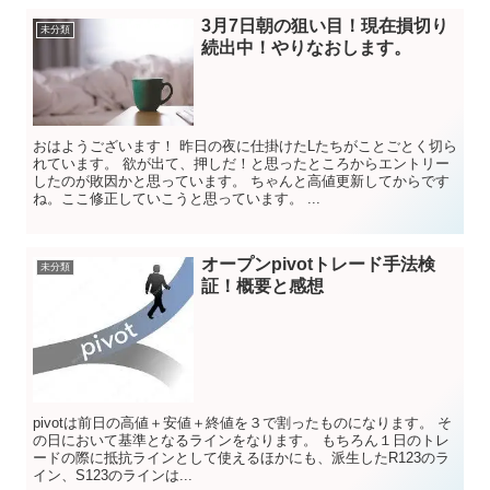
3月7日朝の狙い目！現在損切り
未分類
続出中！やりなおします。
おはようございます！ 昨日の夜に仕掛けたLたちがことごとく切ら
れています。 欲が出て、押しだ！と思ったところからエントリー
したのが敗因かと思っています。 ちゃんと高値更新してからです
ね。ここ修正していこうと思っています。 ...
オープンpivotトレード手法検
未分類
証！概要と感想
pivotは前日の高値＋安値＋終値を３で割ったものになります。 そ
の日において基準となるラインをなります。 もちろん１日のトレ
ードの際に抵抗ラインとして使えるほかにも、派生したR123のラ
イン、S123のラインは...