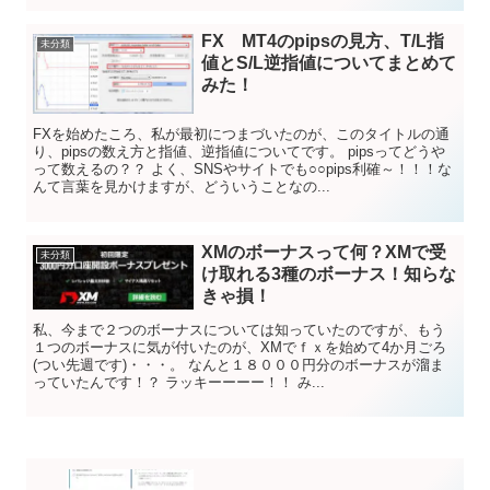
FX MT4のpipsの見方、T/L指
未分類
値とS/L逆指値についてまとめて
みた！
FXを始めたころ、私が最初につまづいたのが、このタイトルの通
り、pipsの数え方と指値、逆指値についてです。 pipsってどうや
って数えるの？？ よく、SNSやサイトでも○○pips利確～！！！な
んて言葉を見かけますが、どういうことなの...
XMのボーナスって何？XMで受
未分類
け取れる3種のボーナス！知らな
きゃ損！
私、今まで２つのボーナスについては知っていたのですが、もう
１つのボーナスに気が付いたのが、XMでｆｘを始めて4か月ごろ
(つい先週です)・・・。 なんと１８０００円分のボーナスが溜ま
っていたんです！？ ラッキーーーー！！ み...