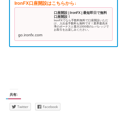
IronFX口座開設はこちらから↓
口座開設 | IronFX | 最短即日で無料
口座開設！
IronFXでなら手数料無料で口座開設いただ
け、入出金手数料も無料です！業界最高水
準のボーナスと最大1000倍のレバレッジで
お取引をお楽しみください。
go.ironfx.com
共有:
Twitter
Facebook