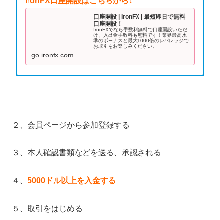
IronFX口座開設はこちらから↓
口座開設 | IronFX | 最短即日で無料
口座開設！
IronFXでなら手数料無料で口座開設いただ
け、入出金手数料も無料です！業界最高水
準のボーナスと最大1000倍のレバレッジで
お取引をお楽しみください。
go.ironfx.com
２、会員ページから参加登録する
３、本人確認書類などを送る、承認される
４、
5000ドル以上を入金する
５、取引をはじめる