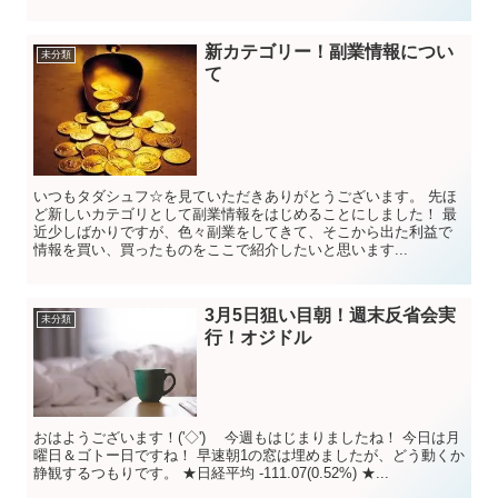
新カテゴリー！副業情報につい
未分類
て
いつもタダシュフ☆を見ていただきありがとうございます。 先ほ
ど新しいカテゴリとして副業情報をはじめることにしました！ 最
近少しばかりですが、色々副業をしてきて、そこから出た利益で
情報を買い、買ったものをここで紹介したいと思います...
3月5日狙い目朝！週末反省会実
未分類
行！オジドル
おはようございます！('◇')ゞ 今週もはじまりましたね！ 今日は月
曜日＆ゴトー日ですね！ 早速朝1の窓は埋めましたが、どう動くか
静観するつもりです。 ★日経平均 -111.07(0.52%) ★...