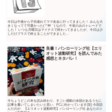
今日は午後から子供連れてママ友会に行ってきました！ みんな大
きくなってて可愛かった( *´艸｀) なので、午前のみのトレードで
した！ いつも月曜日はマイナスで終わってきましたが、今日は少
しだけプラスで終えることができました...
良書！パンローリング社【エリ
手法検証
オット波動研究】を読んでみた
感想とネタバレ！
今ちょうどこの本を読み終わり、すごい感動の余韻があるうちに
記事を書いてしまいたいと思い、PCに向かっています(笑) 今回読
んだのが、【エリオット波動研究】パンローリング社 あなたのト