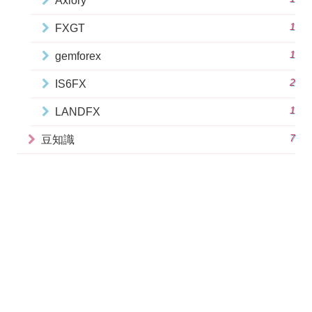
Axiory
1
FXGT
1
gemforex
2
IS6FX
1
LANDFX
7
豆知識