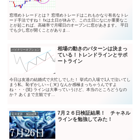
窓埋めトレードとは？ 窓埋めトレードはこれもかなり有名なトレ
ード手法ですね！ fxは土日が休みで、この土日になにか重要なこ
とが起これば、高確率で月曜日のオープンに窓があきます。 平日
でも少し窓が開くことがありま...
相場の動きのパターンは決まっ
バイナリーオプション
ている！トレンドラインとサポ
ートライン
今日は友達の結婚式で大忙しでした！ 挙式の入場で1人で泣いてし
まう私、恥ずかしい～( ;∀;) なんか感極まっちゃうんですよ
ね・・・(笑) ラインは大事っていうけど、本当のところどうなの
か？ あくまで主観です...
7月２６日検証結果！ チャネル
定期更新！検証結果
ラインを勉強してみた！