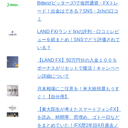
Bitterz(ビッターズ)で仮想通貨・FXトレ
ード！出金はできる？SNS・2chの口コ
ミ
LAND FX(ランド fx)の評判・口コミレビ
ューを総まとめ！SNSでどう評価されて
いる？
【LAND FX】50万円分の入金１００％
ボーナスがリセットで復活！キャンペー
ン詳細について
月末相場にご注意を！米大統領選もうす
ぐ！【自分用】
【東大院生が考えたスマートフォンFX】
を読み、時間帯、窓埋め、ゴトー日など
をまとめていた！(FX歴2年目4月過去ノ