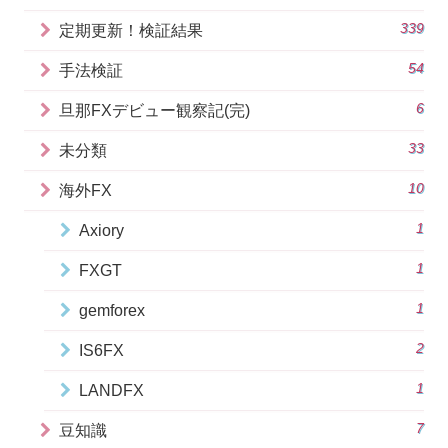
339
定期更新！検証結果
54
手法検証
6
旦那FXデビュー観察記(完)
33
未分類
10
海外FX
1
Axiory
1
FXGT
1
gemforex
2
IS6FX
1
LANDFX
7
豆知識