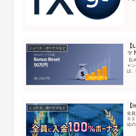
【
ニュース・ボーナスなど
ッ
【L
ャン
は、
【
ニュース・ボーナスなど
全員
０２
込の