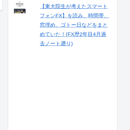
【東大院生が考えたスマート
フォンFX】を読み、時間帯、
窓埋め、ゴトー日などをまと
めていた！(FX歴2年目4月過
去ノート遡り)