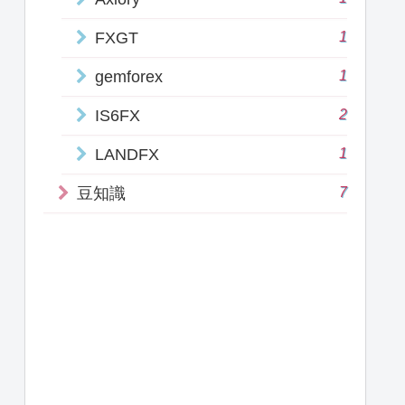
1
FXGT
1
gemforex
2
IS6FX
1
LANDFX
7
豆知識