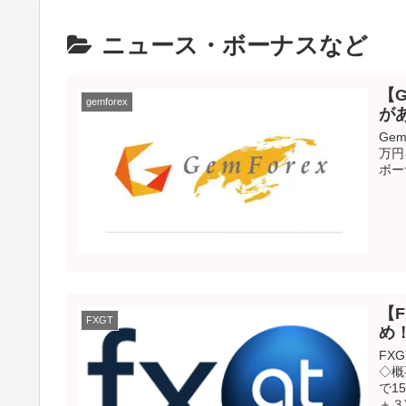
ニュース・ボーナスなど
【
gemforex
が
Ge
万円
ボー
【
FXGT
め
FX
◇概
で1
＋３)