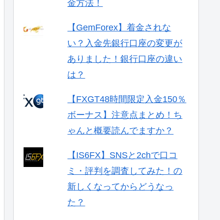
金方法！
【GemForex】着金されな
い？入金先銀行口座の変更が
ありました！銀行口座の違い
は？
【FXGT48時間限定入金150％
ボーナス】注意点まとめ！ち
ゃんと概要読んでますか？
【IS6FX】SNSと2chで口コ
ミ・評判を調査してみた！の
新しくなってからどうなっ
た？