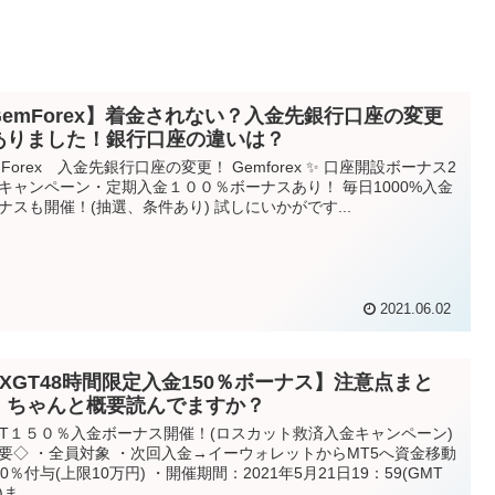
GemForex】着金されない？入金先銀行口座の変更
ありました！銀行口座の違いは？
mForex 入金先銀行口座の変更！ Gemforex ✨ 口座開設ボーナス2
キャンペーン・定期入金１００％ボーナスあり！ 毎日1000%入金
ナスも開催！(抽選、条件あり) 試しにいかがです...
2021.06.02
FXGT48時間限定入金150％ボーナス】注意点まと
！ちゃんと概要読んでますか？
GT１５０％入金ボーナス開催！(ロスカット救済入金キャンペーン)
要◇ ・全員対象 ・次回入金→イーウォレットからMT5へ資金移動
50％付与(上限10万円) ・開催期間：2021年5月21日19：59(GMT
ま...