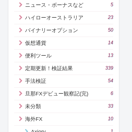
5
ニュース・ボーナスなど
23
ハイローオーストラリア
50
バイナリーオプション
14
仮想通貨
13
便利ツール
339
定期更新！検証結果
54
手法検証
6
旦那FXデビュー観察記(完)
33
未分類
10
海外FX
1
Axiory