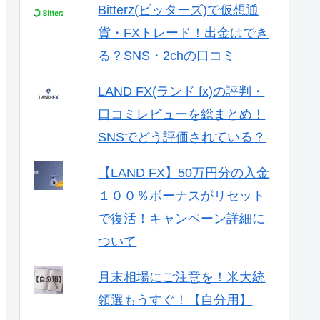
Bitterz(ビッターズ)で仮想通
貨・FXトレード！出金はでき
る？SNS・2chの口コミ
LAND FX(ランド fx)の評判・
口コミレビューを総まとめ！
SNSでどう評価されている？
【LAND FX】50万円分の入金
１００％ボーナスがリセット
で復活！キャンペーン詳細に
ついて
月末相場にご注意を！米大統
領選もうすぐ！【自分用】